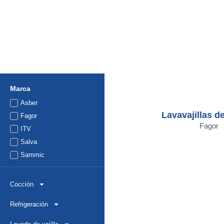
Marca
Asber
Lavavajillas d
Fagor
Fagor
ITV
Salva
Sammic
Cocción
Refrigeración