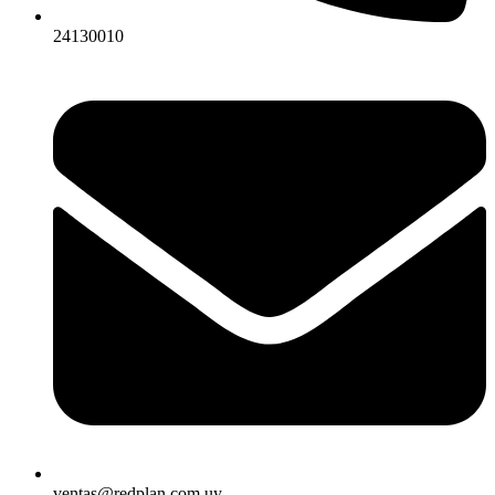
24130010
ventas@redplan.com.uy