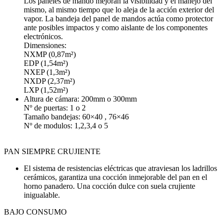
Los paneles de mando mejoran la visibilidad y el manejo del
mismo, al mismo tiempo que lo aleja de la acción exterior del
vapor. La bandeja del panel de mandos actúa como protector
ante posibles impactos y como aislante de los componentes
electrónicos.
Dimensiones:
NXMP (0,87m²)
EDP (1,54m²)
NXEP (1,3m²)
NXDP (2,37m²)
LXP (1,52m²)
Altura de cámara: 200mm o 300mm
Nº de puertas: 1 o 2
Tamaño bandejas: 60×40 , 76×46
Nº de modulos: 1,2,3,4 o 5
PAN SIEMPRE CRUJIENTE
El sistema de resistencias eléctricas que atraviesan los ladrillos
cerámicos, garantiza una cocción inmejorable del pan en el
horno panadero. Una cocción dulce con suela crujiente
inigualable.
BAJO CONSUMO